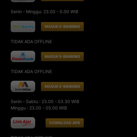
Senin - Minggu: 23.00 - 0.00 WIB
MASUK E-BANKING
TIDAK ADA OFFLINE
MASUK E-BANKING
TIDAK ADA OFFLINE
MASUK E-BANKING
Senin - Sabtu : 23.00 - 03.30 WIB
Minggu : 23.00 - 05.00 WIB
DOWNLOAD APK