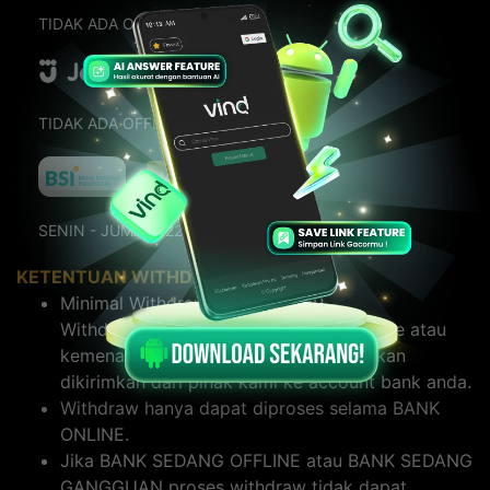
TIDAK ADA OFFLINE
TIDAK ADA OFFLINE
MASUK E-BANKING
SENIN - JUMAT : 22.00 - 00.00 WIB
KETENTUAN WITHDRAW
Minimal Withdraw = 25.000 IDR
Withdraw adalah penarikan chips balance atau
kemenangan anda ke uang asli yang akan
dikirimkan dari pihak kami ke account bank anda.
Withdraw hanya dapat diproses selama BANK
ONLINE.
Jika BANK SEDANG OFFLINE atau BANK SEDANG
GANGGUAN proses withdraw tidak dapat