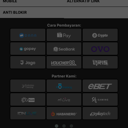
MOBILE
ALTERNATIF LINK
ANTI BLOKIR
Cara Pembayaran:
Partner Kami: