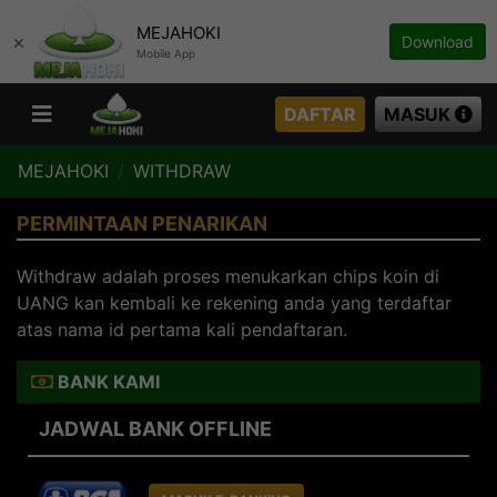
MEJAHOKI
×
Download
Mobile App
DAFTAR
MASUK
MEJAHOKI
WITHDRAW
PERMINTAAN PENARIKAN
Withdraw adalah proses menukarkan chips koin di
UANG kan kembali ke rekening anda yang terdaftar
atas nama id pertama kali pendaftaran.
BANK KAMI
JADWAL BANK OFFLINE