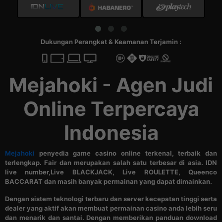
Dukungan Perangkat & Keamanan Terjamin :
Mejahoki - Agen Judi
Online Terpercaya
Indonesia
Mejahoki
penyedia game casino online terkenal, terbaik dan
terlengkap. Fair dan merupakan salah satu terbesar di asia. IDN
live number,Live BLACKJACK, Live ROULETTE, Queenco
BACCARAT dan masih banyak permainan yang dapat dimainkan.
Dengan sistem teknologi terbaru dan server kecepatan tinggi serta
dealer yang aktif akan membuat permainan casino anda lebih seru
dan menarik dan santai. Dengan memberikan panduan download