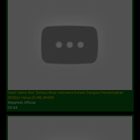
Hadir Game Slot Terbaru Khas Indonesia Konser Dangdut Persembahan
IDNSlot Hanya Di MEJAHOKI
MejaHoki Official
00:44