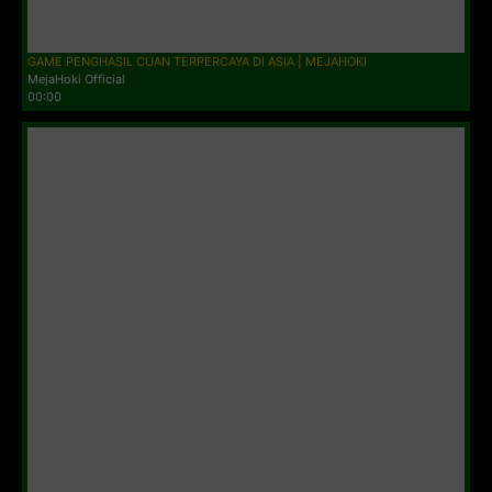
GAME PENGHASIL CUAN TERPERCAYA DI ASIA | MEJAHOKI
MejaHoki Official
00:00