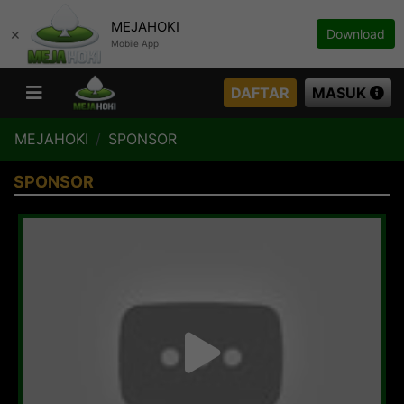
MEJAHOKI
×
Download
Mobile App
DAFTAR
MASUK
MEJAHOKI
SPONSOR
SPONSOR