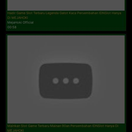
Hadir Game Slot Terbaru Legenda Gatot Kaca Persembahan IDNSlot Hanya
Di MEJAHOKI
MejaHoki Official
00:58
Mainkan Slot Game Terbaru Mainan 90an Persembahan IDNSlot Hanya Di
MEJAHOKI