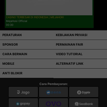
CASINO TERBESAR DI INDONESIA | MEJAHOKI
MejaHoki Official
00:30
PERATURAN
KEBIJAKAN PRIVASI
SPONSOR
PERMAINAN FAIR
CARA BERMAIN
VIDEO TUTORIAL
MOBILE
ALTERNATIF LINK
ANTI BLOKIR
Cara Pembayaran: