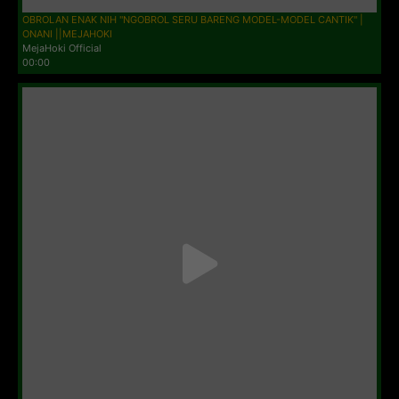
OBROLAN ENAK NIH "NGOBROL SERU BARENG MODEL-MODEL CANTIK" |
ONANI ||MEJAHOKI
MejaHoki Official
00:00