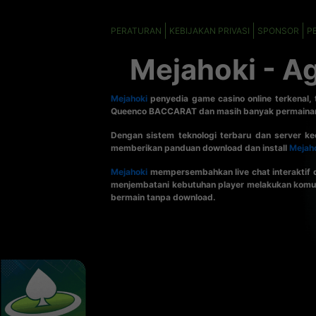
PERATURAN
KEBIJAKAN PRIVASI
SPONSOR
P
Mejahoki - A
Mejahoki
penyedia game casino online terkenal, 
Queenco BACCARAT dan masih banyak permainan
Dengan sistem teknologi terbaru dan server ke
memberikan panduan download dan install
Mejah
Mejahoki
mempersembahkan live chat interaktif 
menjembatani kebutuhan player melakukan komun
bermain tanpa download.