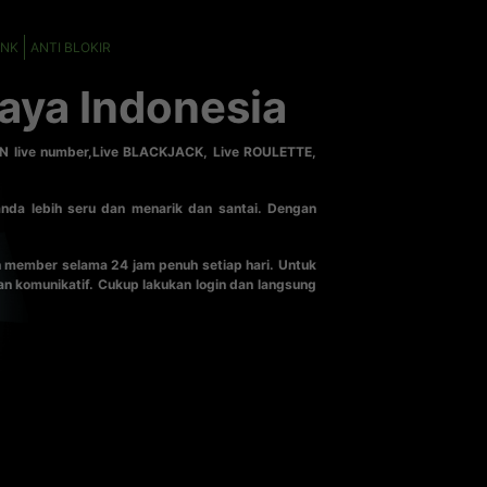
INK
ANTI BLOKIR
aya Indonesia
 IDN live number,Live BLACKJACK, Live ROULETTE,
anda lebih seru dan menarik dan santai. Dengan
 member selama 24 jam penuh setiap hari. Untuk
 komunikatif. Cukup lakukan login dan langsung