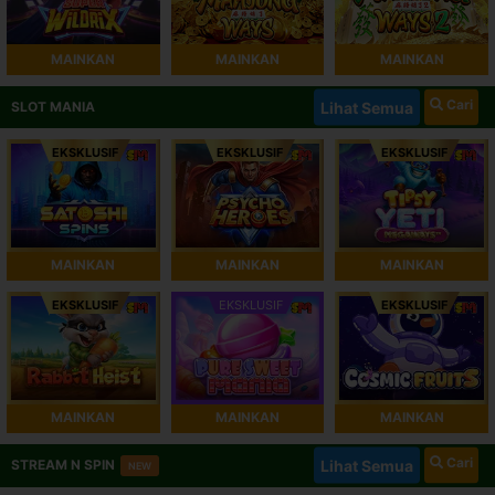
MAINKAN
MAINKAN
MAINKAN
Cari
Lihat Semua
SLOT MANIA
EKSKLUSIF
EKSKLUSIF
EKSKLUSIF
MAINKAN
MAINKAN
MAINKAN
EKSKLUSIF
EKSKLUSIF
EKSKLUSIF
MAINKAN
MAINKAN
MAINKAN
Cari
STREAM N SPIN
Lihat Semua
NEW