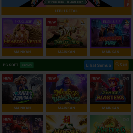
LEBIH DETAIL
EKSKLUSIF
EKSKLUSIF
NEW
MAINKAN
MAINKAN
MAINKAN
Cari
PG SOFT
Lihat Semua
PROMO
NEW
NEW
NEW
MAINKAN
MAINKAN
MAINKAN
NEW