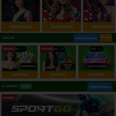
MAINKAN
MAINKAN
MAINKAN
Cari
Lihat Semua
IDNLIVE
PROMO
PROMO
MAINKAN
MAINKAN
MAINKAN
E-SPORTS
Lihat Semua
PROMO
PROMO