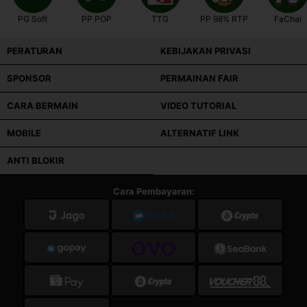
PG Soft
PP POP
TTG
PP 98% RTP
FaChai
PERATURAN
KEBIJAKAN PRIVASI
SPONSOR
PERMAINAN FAIR
CARA BERMAIN
VIDEO TUTORIAL
MOBILE
ALTERNATIF LINK
ANTI BLOKIR
Cara Pembayaran: