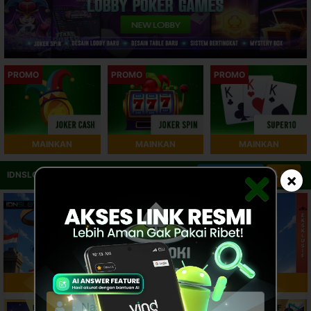
PROMO
PROMO
PROMO
MAINKAN
MAINKAN
MAINKAN
Cari
IDNSLOT
Lihat Semua
×
PROMO
MASUK
LEBIH DETAIL
EKSKLUSIF
EKSKLUSIF
EKSKLUSIF